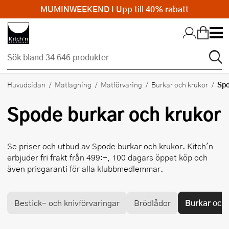
MUMINWEEKEND I Upp till 40% rabatt
Hopp till huvudinnehållet
Sp
Huvudsidan
Matlagning
Matförvaring
Burkar och krukor
Spode
burkar och krukor
Se priser och utbud av
Spode
burkar och krukor. Kitch'n
erbjuder fri frakt från 499:-, 100 dagars öppet köp och
även prisgaranti för alla klubbmedlemmar.
Bestick- och knivförvaringar
Brödlådor
Burkar och 