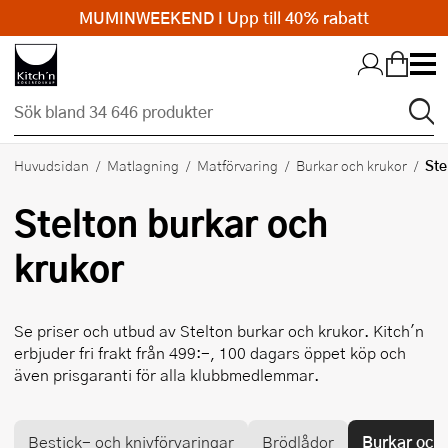
MUMINWEEKEND I Upp till 40% rabatt
Hopp till huvudinnehållet
Ste
Huvudsidan
Matlagning
Matförvaring
Burkar och krukor
Stelton
burkar och
krukor
Se priser och utbud av
Stelton
burkar och krukor. Kitch'n
erbjuder fri frakt från 499:-, 100 dagars öppet köp och
även prisgaranti för alla klubbmedlemmar.
Bestick- och knivförvaringar
Brödlådor
Burkar och 