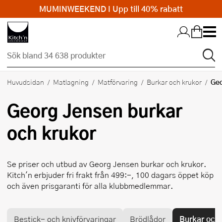
MUMINWEEKEND I Upp till 40% rabatt
Hopp till huvudinnehållet
Geo
Huvudsidan
Matlagning
Matförvaring
Burkar och krukor
Georg Jensen
burkar
och krukor
Se priser och utbud av
Georg Jensen
burkar och krukor.
Kitch'n erbjuder fri frakt från 499:-, 100 dagars öppet köp
och även prisgaranti för alla klubbmedlemmar.
Bestick- och knivförvaringar
Brödlådor
Burkar och 