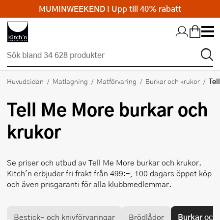
MUMINWEEKEND I Upp till 40% rabatt
Hopp till huvudinnehållet
Tel
Huvudsidan
Matlagning
Matförvaring
Burkar och krukor
Tell Me More
burkar och
krukor
Se priser och utbud av
Tell Me More
burkar och krukor.
Kitch'n erbjuder fri frakt från 499:-, 100 dagars öppet köp
och även prisgaranti för alla klubbmedlemmar.
Bestick- och knivförvaringar
Brödlådor
Burkar och 