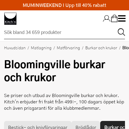
MUMINWEEKEND I Upp till 40% rabatt
Hopp till huvudinnehållet
Blo
Huvudsidan
Matlagning
Matförvaring
Burkar och krukor
Bloomingville
burkar
och krukor
Se priser och utbud av
Bloomingville
burkar och krukor.
Kitch'n erbjuder fri frakt från 499:-, 100 dagars öppet köp
och även prisgaranti för alla klubbmedlemmar.
Bestick- och knivförvaringar
Brödlådor
Burkar och 